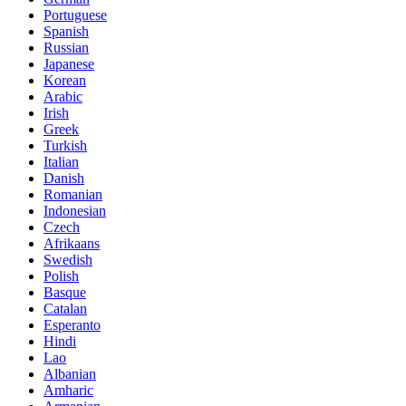
Portuguese
Spanish
Russian
Japanese
Korean
Arabic
Irish
Greek
Turkish
Italian
Danish
Romanian
Indonesian
Czech
Afrikaans
Swedish
Polish
Basque
Catalan
Esperanto
Hindi
Lao
Albanian
Amharic