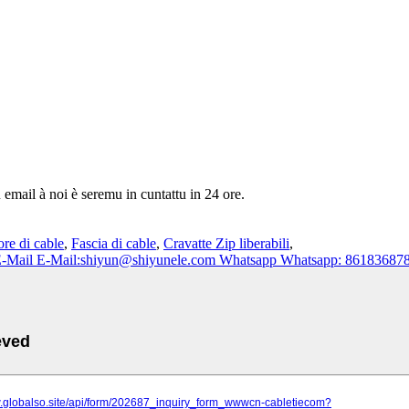
u email à noi è seremu in cuntattu in 24 ore.
re di cable
,
Fascia di cable
,
Cravatte Zip liberabili
,
-Mail
E-Mail:shiyun@shiyunele.com
Whatsapp
Whatsapp: 86183687