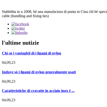
Stabbilita in u 2008, hè una manufactura di punta in Cina chì hè special
cable (bundling and fixing ties)
l'ultime nutizie
Chì sò i vantaghji di i ligami di nylon
04,09,23
Induve sò i ligami di nylon generalmente usati
04,09,23
Caratteristiche di cravatte in acciaio inox è ...
04,09,23