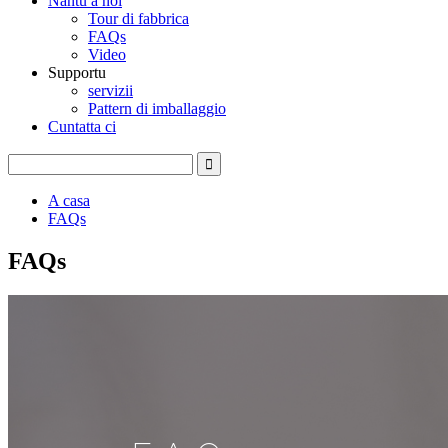
Nantu à noi
Tour di fabbrica
FAQs
Video
Supportu
servizii
Pattern di imballaggio
Cuntatta ci
A casa
FAQs
FAQs