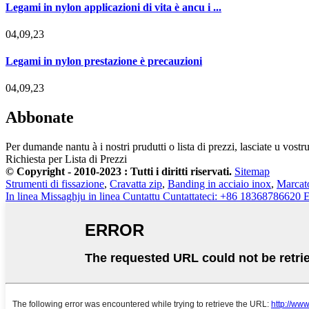
Legami in nylon applicazioni di vita è ancu i ...
04,09,23
Legami in nylon prestazione è precauzioni
04,09,23
Abbonate
Per dumande nantu à i nostri prudutti o lista di prezzi, lasciate u vostr
Richiesta per Lista di Prezzi
© Copyright - 2010-2023 : Tutti i diritti riservati.
Sitemap
Strumenti di fissazione
,
Cravatta zip
,
Banding in acciaio inox
,
Marcato
In linea
Missaghju in linea
Cuntattu
Cuntattateci: +86 18368786620
E