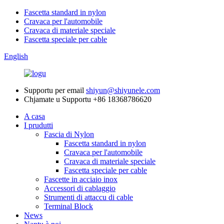
Fascetta standard in nylon
Cravaca per l'automobile
Cravaca di materiale speciale
Fascetta speciale per cable
English
Supportu per email
shiyun@shiyunele.com
Chjamate u Supportu
+86 18368786620
A casa
I prudutti
Fascia di Nylon
Fascetta standard in nylon
Cravaca per l'automobile
Cravaca di materiale speciale
Fascetta speciale per cable
Fascette in acciaio inox
Accessori di cablaggio
Strumenti di attaccu di cable
Terminal Block
News