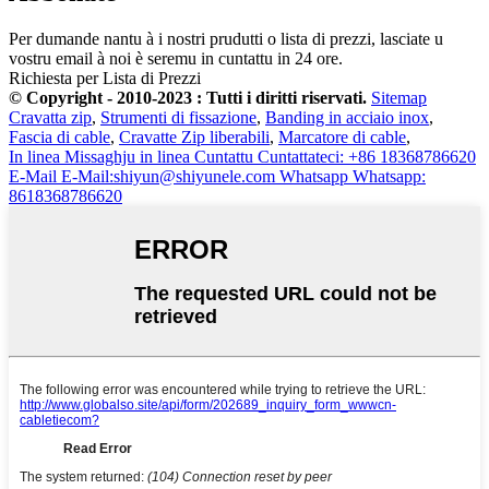
Per dumande nantu à i nostri prudutti o lista di prezzi, lasciate u
vostru email à noi è seremu in cuntattu in 24 ore.
Richiesta per Lista di Prezzi
© Copyright - 2010-2023 : Tutti i diritti riservati.
Sitemap
Cravatta zip
,
Strumenti di fissazione
,
Banding in acciaio inox
,
Fascia di cable
,
Cravatte Zip liberabili
,
Marcatore di cable
,
In linea
Missaghju in linea
Cuntattu
Cuntattateci: +86 18368786620
E-Mail
E-Mail:shiyun@shiyunele.com
Whatsapp
Whatsapp:
8618368786620