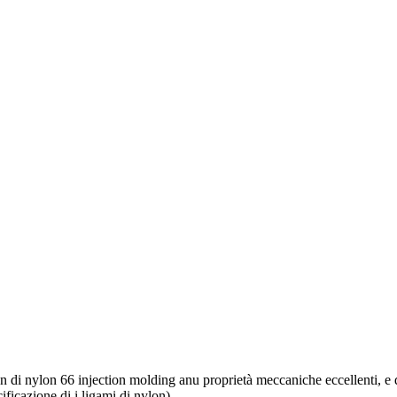
ylon di nylon 66 injection molding anu proprietà meccaniche eccellenti, e 
ificazione di i ligami di nylon).