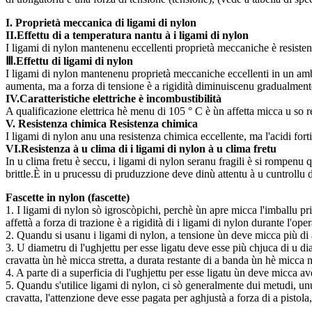
I. Proprietà meccanica di ligami di nylon
II.Effettu di a temperatura nantu à i ligami di nylon
I ligami di nylon mantenenu eccellenti proprietà meccaniche è resiste
Ⅲ.Effettu di ligami di nylon
I ligami di nylon mantenenu proprietà meccaniche eccellenti in un amb
aumenta, ma a forza di tensione è a rigidità diminuiscenu gradualment
IV.Caratteristiche elettriche è incombustibilità
A qualificazione elettrica hè menu di 105 ° C è ùn affetta micca u so 
V. Resistenza chimica Resistenza chimica
I ligami di nylon anu una resistenza chimica eccellente, ma l'acidi fort
VI.Resistenza à u clima di i ligami di nylon à u clima fretu
In u clima fretu è seccu, i ligami di nylon seranu fragili è si rompenu 
brittle.È in u prucessu di pruduzzione deve dinù attentu à u cuntrollu d
Fascette in nylon (fascette)
1. I ligami di nylon sò igroscòpichi, perchè ùn apre micca l'imballu pri
affettà a forza di trazione è a rigidità di i ligami di nylon durante l'ope
2. Quandu si usanu i ligami di nylon, a tensione ùn deve micca più di a 
3. U diametru di l'ughjettu per esse ligatu deve esse più chjuca di u d
cravatta ùn hè micca stretta, a durata restante di a banda ùn hè micc
4. A parte di a superficia di l'ughjettu per esse ligatu ùn deve micca av
5. Quandu s'utilice ligami di nylon, ci sò generalmente dui metudi, unu h
cravatta, l'attenzione deve esse pagata per aghjustà a forza di a pistol