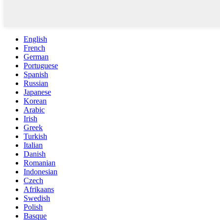
English
French
German
Portuguese
Spanish
Russian
Japanese
Korean
Arabic
Irish
Greek
Turkish
Italian
Danish
Romanian
Indonesian
Czech
Afrikaans
Swedish
Polish
Basque