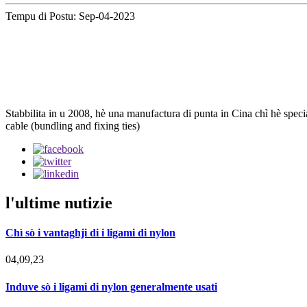
Tempu di Postu: Sep-04-2023
Stabbilita in u 2008, hè una manufactura di punta in Cina chì hè special
cable (bundling and fixing ties)
l'ultime nutizie
Chì sò i vantaghji di i ligami di nylon
04,09,23
Induve sò i ligami di nylon generalmente usati