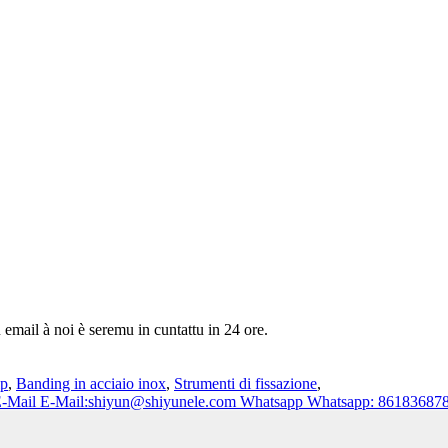
u email à noi è seremu in cuntattu in 24 ore.
ip
,
Banding in acciaio inox
,
Strumenti di fissazione
,
-Mail
E-Mail:shiyun@shiyunele.com
Whatsapp
Whatsapp: 86183687