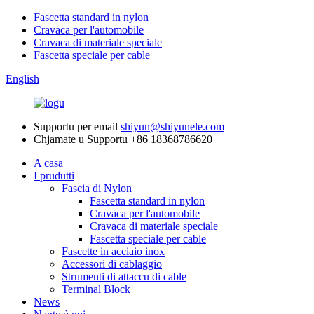
Fascetta standard in nylon
Cravaca per l'automobile
Cravaca di materiale speciale
Fascetta speciale per cable
English
Supportu per email
shiyun@shiyunele.com
Chjamate u Supportu
+86 18368786620
A casa
I prudutti
Fascia di Nylon
Fascetta standard in nylon
Cravaca per l'automobile
Cravaca di materiale speciale
Fascetta speciale per cable
Fascette in acciaio inox
Accessori di cablaggio
Strumenti di attaccu di cable
Terminal Block
News