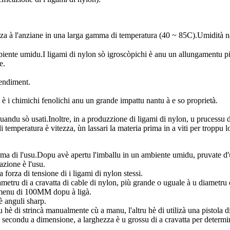
nza à l'anziane in una larga gamma di temperatura (40 ~ 85C).Umidità na
iente umidu.I ligami di nylon sò igroscòpichi è anu un allungamentu più 
e.
rendiment.
i è i chimichi fenolichi anu un grande impattu nantu à e so proprietà.
quandu sò usati.Inoltre, in a produzzione di ligami di nylon, u prucessu d
i temperatura è vitezza, ùn lassari la materia prima in a viti per troppu 
ma di l'usu.Dopu avè apertu l'imballu in un ambiente umidu, pruvate d'util
razione è l'usu.
forza di tensione di i ligami di nylon stessi.
iametru di a cravatta di cable di nylon, più grande o uguale à u diametru
a menu di 100MM dopu à ligà.
è anguli sharp.
è di strincà manualmente cù a manu, l'altru hè di utilizà una pistola di c
a, secondu a dimensione, a larghezza è u grossu di a cravatta per determin