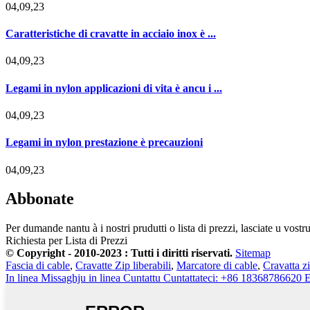
04,09,23
Caratteristiche di cravatte in acciaio inox è ...
04,09,23
Legami in nylon applicazioni di vita è ancu i ...
04,09,23
Legami in nylon prestazione è precauzioni
04,09,23
Abbonate
Per dumande nantu à i nostri prudutti o lista di prezzi, lasciate u vostr
Richiesta per Lista di Prezzi
© Copyright - 2010-2023 : Tutti i diritti riservati.
Sitemap
Fascia di cable
,
Cravatte Zip liberabili
,
Marcatore di cable
,
Cravatta z
In linea
Missaghju in linea
Cuntattu
Cuntattateci: +86 18368786620
E