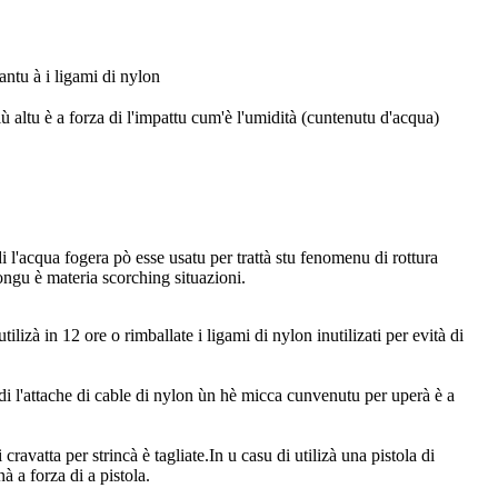
ntu à i ligami di nylon
altu è a forza di l'impattu cum'è l'umidità (cuntenutu d'acqua)
i l'acqua fogera pò esse usatu per trattà stu fenomenu di rottura
longu è materia scorching situazioni.
izà in 12 ore o rimballate i ligami di nylon inutilizati per evità di
 di l'attache di cable di nylon ùn hè micca cunvenutu per uperà è a
ravatta per strincà è tagliate.In u casu di utilizà una pistola di
à a forza di a pistola.