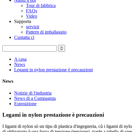
Nantu à noi
Tour di fabbrica
FAQs
Video
Supportu
servizii
Pattern di imballaggio
Cuntatta ci
A casa
News
Legami in nylon prestazione è precauzioni
News
Notizie di l'industria
News di a Cumpagnia
Esposizione
Legami in nylon prestazione è precauzioni
I ligami di nylon sò un tipu di plastica d'ingegneria, cù i ligami di n
di ubligatoriu è una forza di tensione (tensione), (vede a tabella di spec