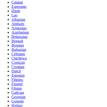
Catalan
Esperanto
Hindi
Lao
Albanian
Amharic
Armenian
Azerbaijani
Belarusian
Bengali
Bosnian
Bulgarian
Cebuano
Chichewa
Corsican
Croatian
Dutch
Estonian
Filipino
Finnish
Frisian
Galician
Georgian
Gujarati
Haitian